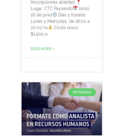
¡Inscripciones abiertas!
Lugar: CTC Paysandú
Inicio:
16 de junio
Días y horario:
Lunes y Miércoles, de 18:00 a
20:00 hs
Costo único:
$1.500 o
READ MORE »
12 junio, 2025
No hay comentarios
PAYSANDÚ