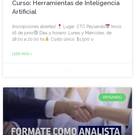
Curso: Herramientas de Inteligencia
Artificial
¡Inscripciones abiertas!
Lugar: CTC Paysandú
Inicio:
16 de junio
Días y horario: Lunes y Miércoles, de
18:00 a 20:00 hs
Costo único: $1.500 o
LEER MÁS »
12 junio, 2025
No hay comentarios
PAYSANDÚ