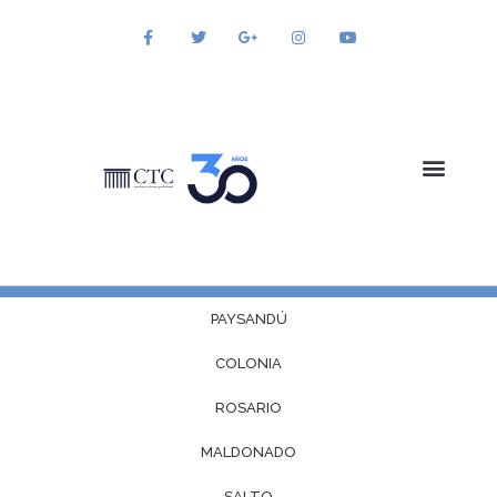
PAYSANDÚ
Detalle
COLONIA
La carrera forma profesionales en informática capacitados
para desempeñarse como analistas y programadores de
ROSARIO
sistemas informáticos y como especialistas en el desarrollo
MALDONADO
de software y en la administración e integración de
tecnologías de la información.
SALTO